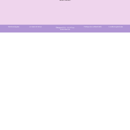
Mentions légales
Livraison et retour
Politique de confidentialité
Conditions générales
©BelgiumTCG - 2024 Tous
droits réservés