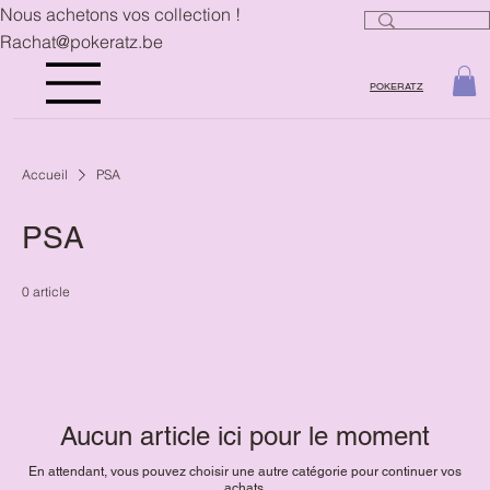
Nous achetons vos collection !
Rachat@pokeratz.be
POKERATZ
Accueil
PSA
PSA
0 article
Aucun article ici pour le moment
En attendant, vous pouvez choisir une autre catégorie pour continuer vos
achats.