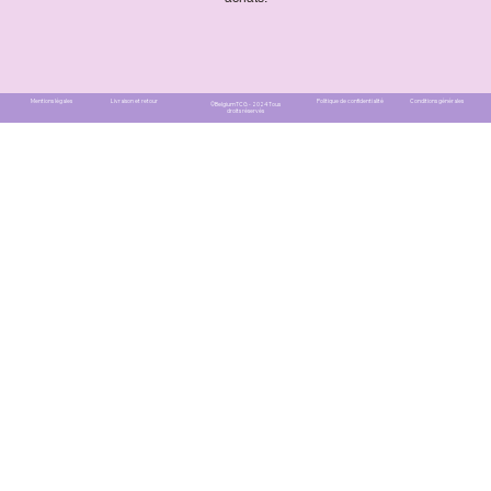
Mentions légales
Livraison et retour
Politique de confidentialité
Conditions générales
©BelgiumTCG - 2024 Tous
droits réservés