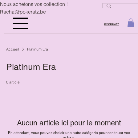
Nous achetons vos collection !
Rachat@pokeratz.be
POKERATZ
Accueil
Platinum Era
Platinum Era
0 article
Aucun article ici pour le moment
En attendant, vous pouvez choisir une autre catégorie pour continuer vos
achats.