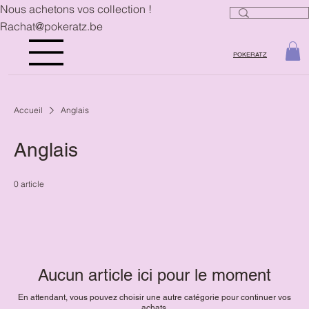
Nous achetons vos collection !
Rachat@pokeratz.be
POKERATZ
Accueil
Anglais
Anglais
0 article
Aucun article ici pour le moment
En attendant, vous pouvez choisir une autre catégorie pour continuer vos
achats.