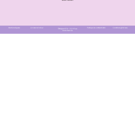
Mentions légales
Livraison et retour
Politique de confidentialité
Conditions générales
©BelgiumTCG - 2024 Tous
droits réservés