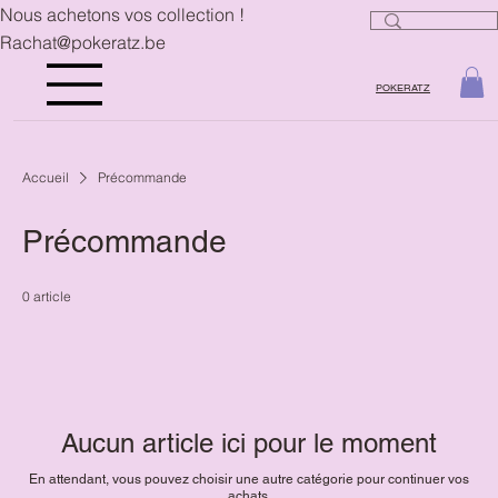
Nous achetons vos collection !
Rachat@pokeratz.be
POKERATZ
Accueil
Précommande
Précommande
0 article
Aucun article ici pour le moment
En attendant, vous pouvez choisir une autre catégorie pour continuer vos
achats.