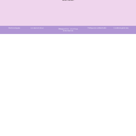
Mentions légales
Livraison et retour
Politique de confidentialité
Conditions générales
©BelgiumTCG - 2024 Tous
droits réservés